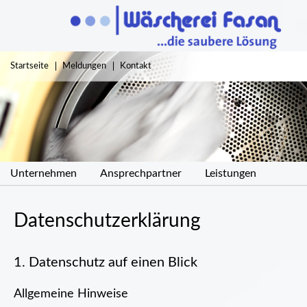
Navigation
Startseite
Meldungen
Kontakt
überspringen
Navigation
Unternehmen
Ansprechpartner
Leistungen
überspringen
Datenschutz­erklärung
1. Datenschutz auf einen Blick
Allgemeine Hinweise